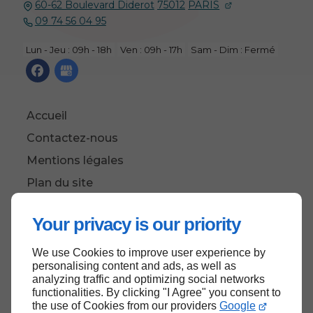
60-62 Boulevard Diderot
75012
PARIS
09 74 56 04 95
Lun - Jeu : 09h - 18h
Ven : 09h - 17h
Sam - Dim : Fermé
Accueil
Contactez-nous
Mentions légales
Plan du site
Your privacy is our priority
We use Cookies to improve user experience by
Haut de page
personalising content and ads, as well as
analyzing traffic and optimizing social networks
functionalities. By clicking "I Agree" you consent to
the use of Cookies from our providers
Google